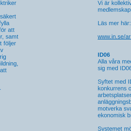
ktriker
Vi är kollek
medlemskap i
 säkert
ylla
Läs mer här:
ör att
r, samt
www.in.se/arb
 följer
av
ID06
rig
Alla våra me
ildning,
sig med ID0
att
Syftet med I
konkurrens 
r
arbetsplatse
anläggnings
motverka sv
ekonomisk br
Systemet möjl