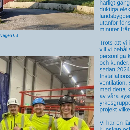
härligt gäng
duktiga elek
landsbygde
utanför fön
minuter frå
rsvägen 6B
Trots att vi
vill vi behå
personliga 
och kunder.
sedan 2024
Installatio
ventilation,
med detta k
av våra sys
yrkesgruppe
projekt vilk
Vi har en l
kunskap och