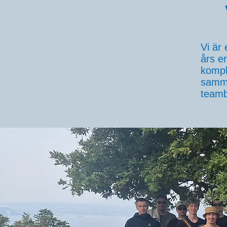
Vi är
års e
kompl
samma
teamb