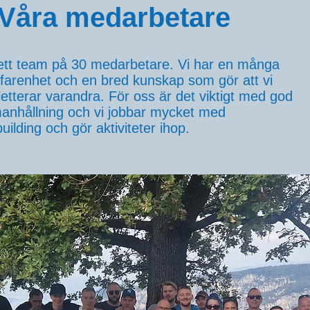
Våra medarbetare
 ett team på 30 medarbetare. Vi har en många
rfarenhet och en bred kunskap som gör att vi
etterar varandra. För oss är det viktigt med god
nhållning och vi jobbar mycket med
uilding och gör aktiviteter ihop.