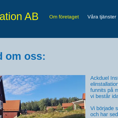
lation AB
Om företaget
Våra tjänster
d om oss:
Ackduel Inst
elinstallat
funnits på
vi består i
Vi började s
och har seda