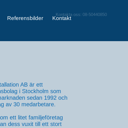
Kontakta oss: 08-50440850
Referensbilder
Kontakt
allation AB är ett
ionsbolag i Stockholm som
 marknaden sedan 1992 och
dag av 30 medarbetare.
om ett litet familjeföretag
n dess vuxit till ett stort