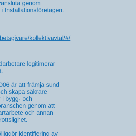
tivansluta genom
 Installationsföretagen.
etsgivare/kollektivavtal/#/
darbetare legitimerar
6.
D06 är att främja sund
och skapa säkrare
r i bygg- och
branschen genom att
artarbete och annan
ottslighet.
iggör identifiering av