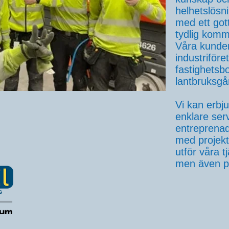
helhetslösni
med ett got
tydlig komm
Våra kunder
industriföre
fastighetsb
lantbruksgå
Vi kan erbju
enklare serv
entreprenad
med projekt
utför våra t
men även på