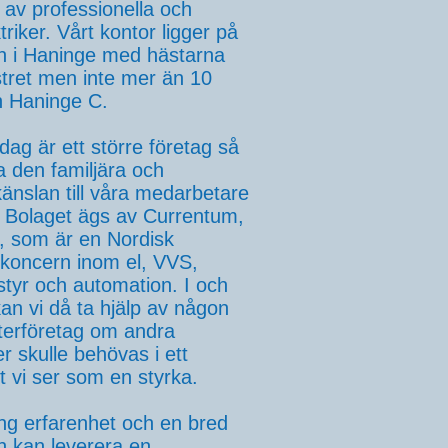
 av professionella och
triker. Vårt kontor ligger på
n i Haninge med hästarna
stret men inte mer än 10
n Haninge C.
 idag är ett större företag så
lla den familjära och
känslan till våra medarbetare
 Bolaget ägs av Currentum,
, som är en Nordisk
nskoncern inom el, VVS,
 styr och automation. I och
an vi då ta hjälp av någon
terföretag om andra
r skulle behövas i ett
et vi ser som en styrka.
ång erfarenhet och en bred
 kan leverera en